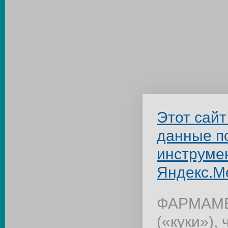
Этот сайт
данные п
инструме
Яндекс.М
ФАРМАМЕД
(«куки»),