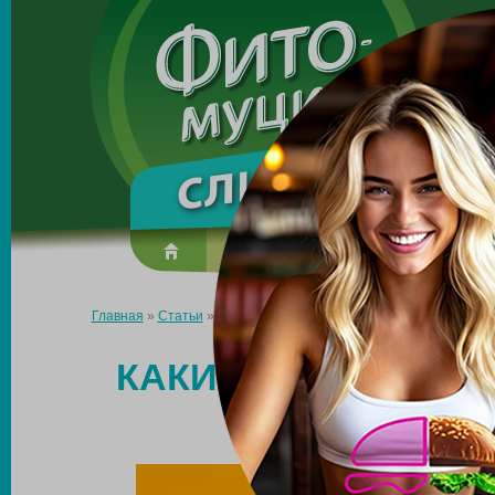
Made in the UK
О препарате
Усиль эффект
Главная
»
Статьи
»
Какие травы способствуют снижению аппет
КАКИЕ ТРАВЫ СП
АППЕТ