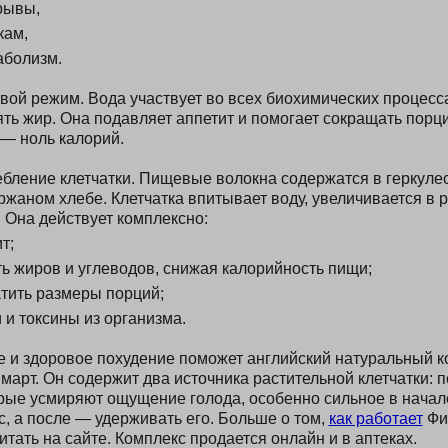
рывы,
кам,
аболизм.
ой режим. Вода участвует во всех биохимических процесса
ть жир. Она подавляет аппетит и помогает сокращать порци
— ноль калорий.
бление клетчатки. Пищевые волокна содержатся в геркулес
ржаном хлебе. Клетчатка впитывает воду, увеличивается в 
. Она действует комплексно:
т;
ь жиров и углеводов, снижая калорийность пищи;
атить размеры порций;
и токсины из организма.
 и здоровое похудение поможет английский натуральный к
арт. Он содержит два источника растительной клетчатки: 
рые усмиряют ощущение голода, особенно сильное в начал
с, а после — удерживать его. Больше о том,
как работает
Фи
тать на сайте. Комплекс продается онлайн и в аптеках.