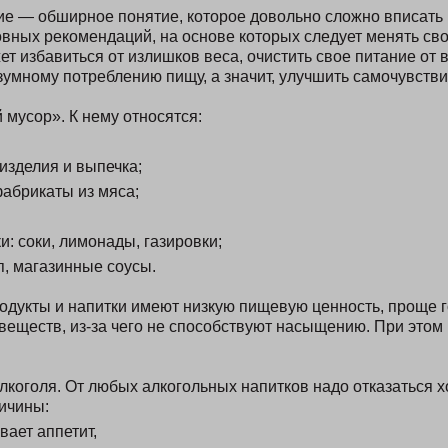
е — обширное понятие, которое довольно сложно вписать в
вных рекомендаций, на основе которых следует менять сво
т избавиться от излишков веса, очистить свое питание от 
зумному потреблению пищу, а значит, улучшить самочувстви
мусор». К нему относятся:
изделия и выпечка;
фабрикаты из мяса;
и: соки, лимонады, газировки;
п, магазинные соусы.
дукты и напитки имеют низкую пищевую ценность, проще г
веществ, из-за чего не способствуют насыщению. При этом 
лкоголя. От любых алкогольных напитков надо отказаться х
ичины:
вает аппетит,