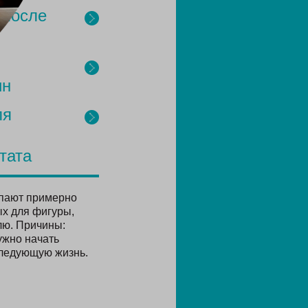
 после
ин
ля
тата
упают примерно
ых для фигуры,
лю. Причины:
ужно начать
следующую жизнь.