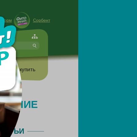
енорм
Сорбент
форте
т
Где купить
УДЕНИЕ
ТАТЬИ