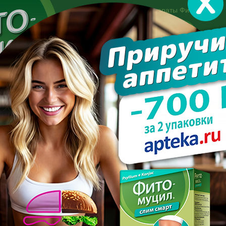
Другие препараты Фитомуцил:
Норм
Холест
Консультация специалиста:
+7 495 744-06-27
Made in the UK
арате
Усиль эффект
Полезно знать
Вопрос-отве
ть здоровое похудение
О НАЧАТЬ ЗДОРОВОЕ ПОХ
ПОСЛЕДНИЕ С