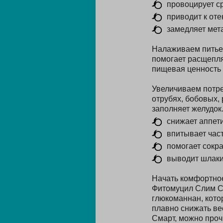
провоцирует с
приводит к оте
замедляет мет
Налаживаем питьев
помогает расщепля
пищевая ценность 
Увеличиваем потре
отрубях, бобовых, 
заполняет желудок
снижает аппети
впитывает част
помогает сокр
выводит шлаки 
Начать комфортное
Фитомуцил Слим См
глюкоманнан, кото
плавно снижать ве
Смарт, можно прочи