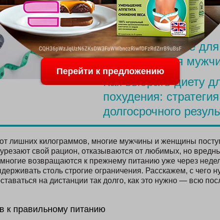
Меню для похудения
родов
Простое питание для
похудения для мужч
Перейти к предложению
Как выбрать диету д
похудения: стратегия
долгосрочного резуль
 от лишних килограммов, многие мужчины и женщины пост
 урезают свой рацион, отказываются от любимых, но вредн
е многие возвращаются к прежнему питанию уже через неде
держивать столь строгие ограничения. Расскажем, с чего н
оставаться на дистанции так долго, как это нужно — всю по
в к правильному питанию