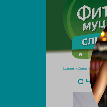
О преп
Главная
»
Статьи
»
С чего нача
С ЧЕГ