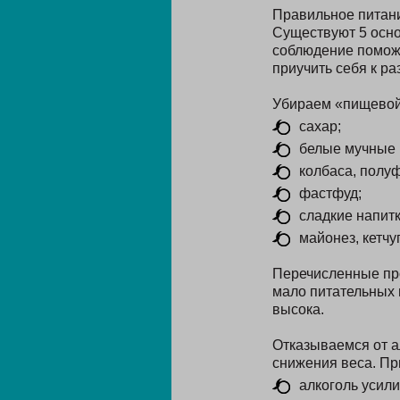
Правильное питани
Существуют 5 осно
соблюдение поможе
приучить себя к ра
Убираем «пищевой 
сахар;
белые мучные 
колбаса, полу
фастфуд;
сладкие напитк
майонез, кетчу
Перечисленные про
мало питательных 
высока.
Отказываемся от а
снижения веса. Пр
алкоголь усили