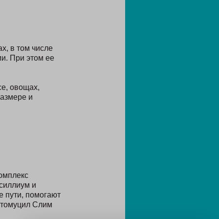
х, в том числе
и. При этом ее
е, овощах,
размере и
омплекс
псиллиум и
е пути, помогают
томуцил Слим