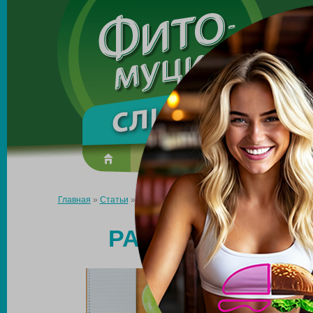
Made in the UK
О препарате
Усиль эффект
Главная
»
Статьи
»
Растения для снижения аппетита
РАСТЕНИЯ ДЛЯ 