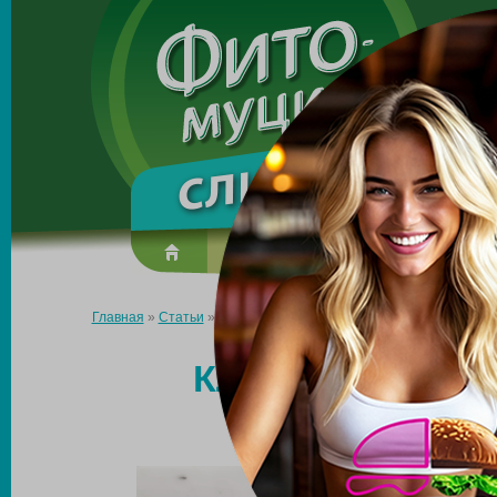
Made in the UK
О препарате
Усиль эффект
Главная
»
Статьи
»
Клетчатка для снижения веса и контроля а
КЛЕТЧАТКА ДЛ
КОНТРО