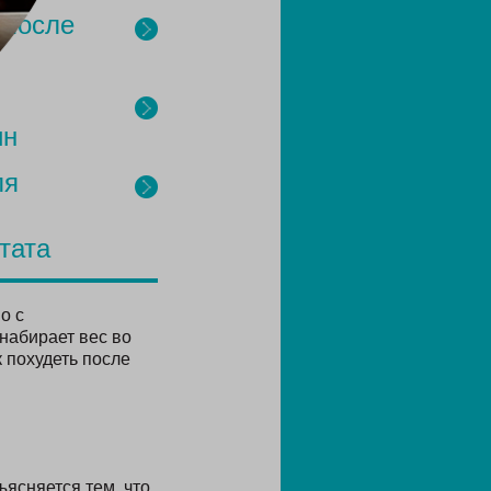
 после
ин
ля
тата
о с
набирает вес во
к похудеть после
ясняется тем, что