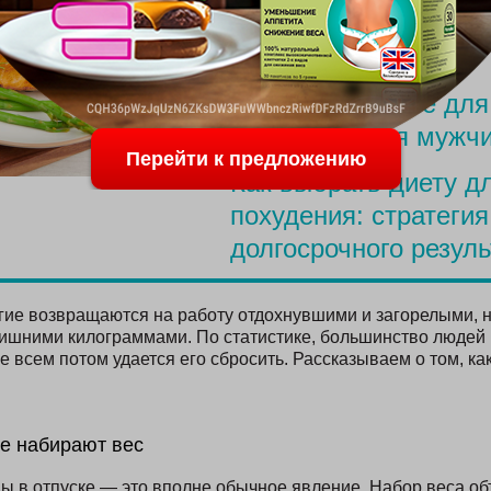
Меню для похудения
родов
Простое питание для
похудения для мужч
Перейти к предложению
Как выбрать диету д
похудения: стратегия
долгосрочного резуль
гие возвращаются на работу отдохнувшими и загорелыми, н
шними килограммами. По статистике, большинство людей 
е всем потом удается его сбросить. Рассказываем о том, ка
е набирают вес
 в отпуске — это вполне обычное явление. Набор веса объ