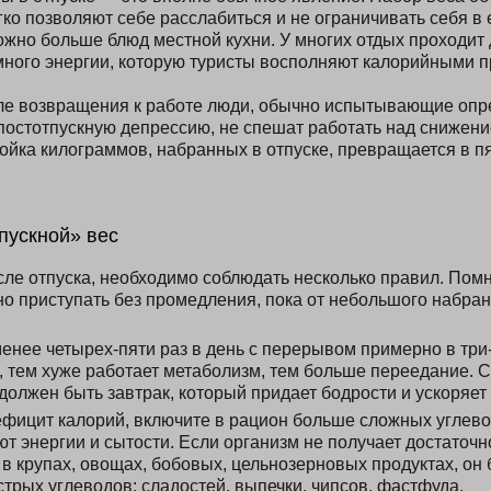
ко позволяют себе расслабиться и не ограничивать себя в 
ожно больше блюд местной кухни. У многих отдых проходит
 много энергии, которую туристы восполняют калорийными п
сле возвращения к работе люди, обычно испытывающие опр
постотпускную депрессию, не спешат работать над снижени
ойка килограммов, набранных в отпуске, превращается в пя
пускной» вес
ле отпуска, необходимо соблюдать несколько правил. Помни
о приступать без промедления, пока от небольшого набра
енее четырех-пяти раз в день с перерывом примерно в три
, тем хуже работает метаболизм, тем больше переедание.
олжен быть завтрак, который придает бодрости и ускоряет
фицит калорий, включите в рацион больше сложных углево
т энергии и сытости. Если организм не получает достаточн
 крупах, овощах, бобовых, цельнозерновых продуктах, он 
трых углеводов: сладостей, выпечки, чипсов, фастфуда.