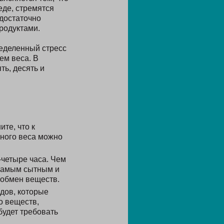
еде, стремятся
 достаточно
родуктами.
еделенный стресс
ем веса. В
ть, десять и
те, что к
нного веса можно
-четыре часа. Чем
 Самым сытным и
 обмен веществ.
дов, которые
о веществ,
будет требовать