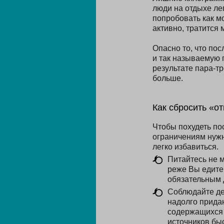
люди на отдыхе лег
попробовать как м
активно, тратится
Опасно то, что по
и так называемую 
результате пара-тр
больше.
Как сбросить «от
Чтобы похудеть пос
ограничениям нужн
легко избавиться.
Питайтесь не м
реже Вы едите
обязательным д
Соблюдайте де
надолго придаю
содержащихся в
источников быс