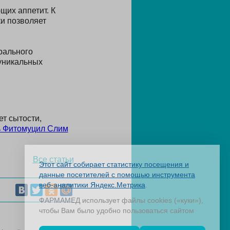
щих аппетит. К
ки позволяет
рального
 уникальных
т сытости,
ь Фитомуцил Слим
Все статьи
Этот сайт собирает статистику посещения и
данные посетителей с помощью инструмента
веб-аналитики Яндекс.Метрика
.
ФАРМАМЕД использует файлы cookies («куки»),
чтобы Вам было удобно пользоваться сайтом