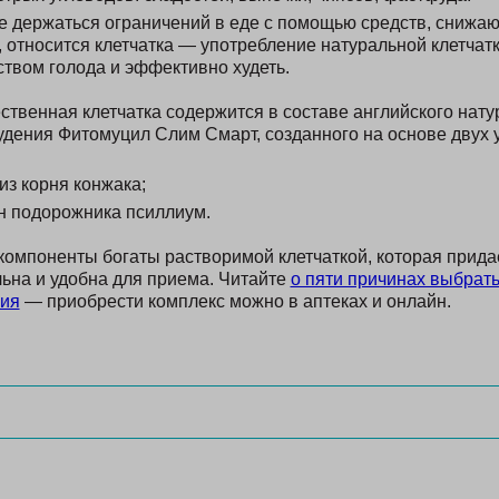
е держаться ограничений в еде с помощью средств, снижаю
 относится клетчатка — употребление натуральной клетчат
ством голода и эффективно худеть.
ственная клетчатка содержится в составе английского нату
удения Фитомуцил Слим Смарт, созданного на основе двух
из корня конжака;
н подорожника псиллиум.
компоненты богаты растворимой клетчаткой, которая придае
ьна и удобна для приема. Читайте
о пяти причинах выбрат
ния
— приобрести комплекс можно в аптеках и онлайн.