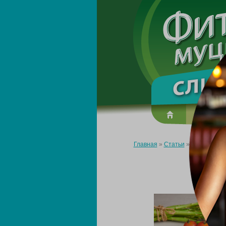
О преп
Главная
»
Статьи
»
Как похудет
КА