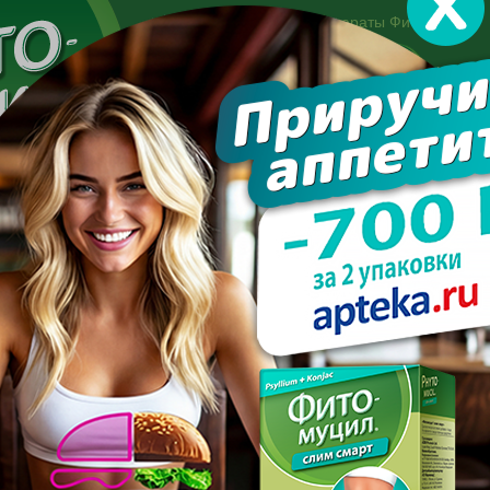
Другие препараты Фитомуцил:
Норм
Холест
Консультация специалиста:
+7 495 744-06-27
Made in the UK
арате
Усиль эффект
Полезно знать
Вопрос-отве
ь после отпуска
К ПОХУДЕТЬ ПОСЛЕ ОТПУ
ПОСЛЕДНИЕ С