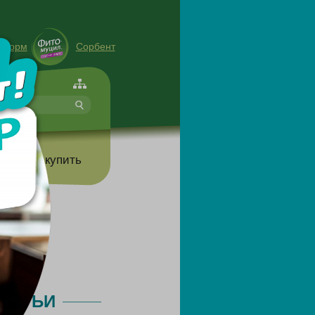
енорм
Сорбент
форте
т
Где купить
СКА
ТАТЬИ