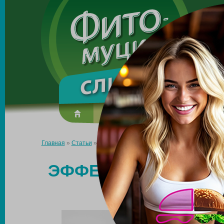
Made in the UK
О препарате
Усиль эффект
Главная
»
Статьи
»
Эффективное средство, притупляющее ап
ЭФФЕКТИВНОЕ СРЕ
А