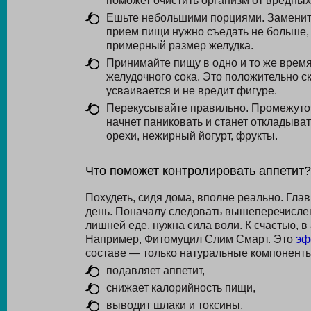
поможет очистить организм от вредных
Ешьте небольшими порциями. Замените
прием пищи нужно съедать не больше,
примерный размер желудка.
Принимайте пищу в одно и то же врем
желудочного сока. Это положительно с
усваивается и не вредит фигуре.
Перекусывайте правильно. Промежуто
начнет паниковать и станет откладыва
орехи, нежирный йогурт, фрукты.
Что поможет контролировать аппетит?
Похудеть, сидя дома, вполне реально. Гла
день. Поначалу следовать вышеперечислен
лишней еде, нужна сила воли. К счастью, 
Например, Фитомуцил Слим Смарт. Это
эф
составе — только натуральные компоненты
подавляет аппетит,
снижает калорийность пищи,
выводит шлаки и токсины,