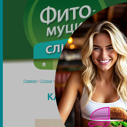
Made in the UK
О препарате
Усиль эффект
Главная
»
Статьи
»
Как похудеть, сидя дома: 4 шага к стройнос
КАК ПОХУДЕТЬ, 
СТР