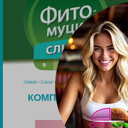
Made in the UK
О препарате
Усиль эффект
Главная
»
Статьи
»
Комплексный подход к снижению веса и ко
КОМПЛЕКСНЫЙ ПОД
И КОРРЕ