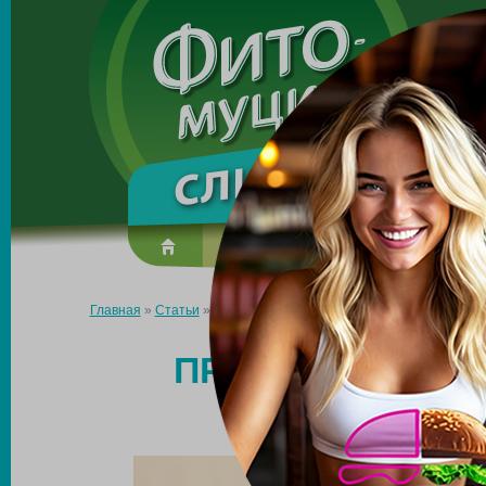
Made in the UK
О препарате
Усиль эффект
Главная
»
Статьи
»
Преодолеваем эффект плато: как похудеть п
ПРЕОДОЛЕВАЕМ 
ПОХУДЕТЬ 