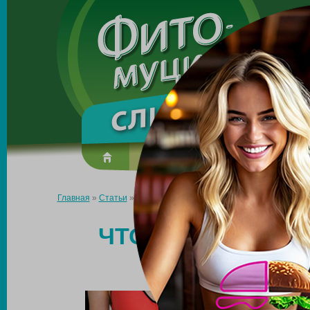
Made in the UK
О препарате
Усиль эффект
Главная
»
Статьи
»
Что подавляет аппетит и помогает сжигать
ЧТО ПОДАВЛЯЕТ 
СЖИГ