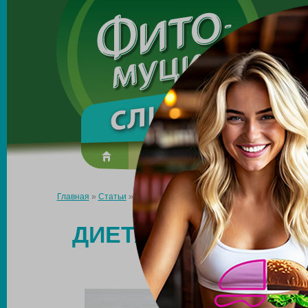
Made in the UK
О препарате
Усиль эффект
Главная
»
Статьи
»
Диета для похудения женщинам после 55 л
ДИЕТА ДЛЯ ПОХУД