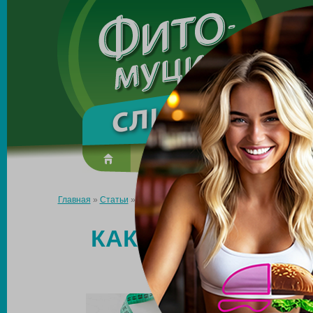
Made in the UK
О препарате
Усиль эффект
Главная
»
Статьи
»
Как похудеть после беременности и родов
КАК ПОХУДЕТЬ П