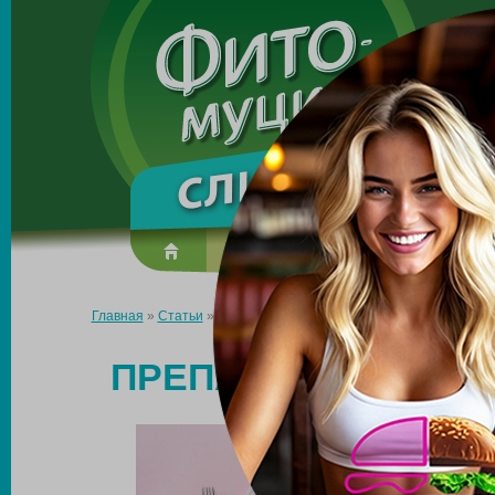
Made in the UK
О препарате
Усиль эффект
Главная
»
Статьи
»
Препараты для резкого снижения веса
ПРЕПАРАТЫ ДЛЯ Р