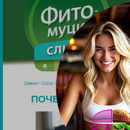
Made in the UK
О препарате
Усиль эффект
Главная
»
Статьи
»
Почему после родов сложно похудеть
ПОЧЕМУ ПОСЛЕ РО