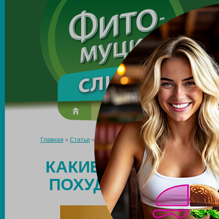
Made in the UK
О препарате
Усиль эффект
Главная
»
Статьи
»
Какие продукты питания способствуют пох
КАКИЕ ПРОДУКТЫ 
ПОХУДЕНИЮ И ЛУЧ