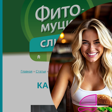
Made in the UK
О препарате
Усиль эффект
Главная
»
Статьи
»
Как похудеть при малоподвижном образе ж
КАК ПОХУДЕТЬ 
ОБРА