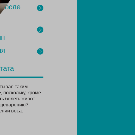
 после
ин
ля
тата
итывая таким
 поскольку, кроме
ь болеть живот,
пищеварению?
ении веса.