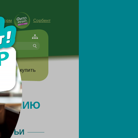
енорм
Сорбент
форте
т
Где купить
АРЕНИЮ
ТАТЬИ