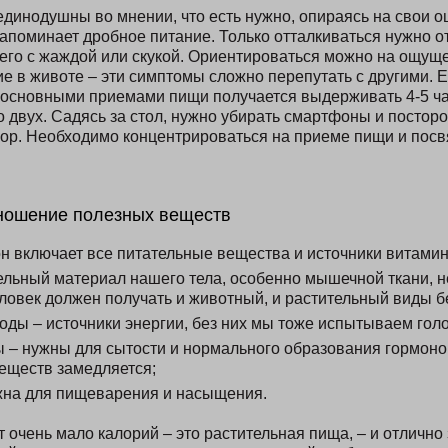
единодушны во мнении, что есть нужно, опираясь на свои о
напоминает дробное питание. Только отталкиваться нужно от
ь его с жаждой или скукой. Ориентироваться можно на ощущ
ие в животе – эти симптомы сложно перепутать с другими. 
 основными приемами пищи получается выдерживать 4-5 ча
о двух. Садясь за стол, нужно убирать смартфоны и постор
ор. Необходимо концентрироваться на приеме пищи и посв
ношение полезных веществ
 включает все питательные вещества и источники витамин
тельный материал нашего тела, особенно мышечной ткани, 
ловек должен получать и животный, и растительный виды б
ды – источники энергии, без них мы тоже испытываем голо
 – нужны для сытости и нормального образования гормонов
еществ замедляется;
ажна для пищеварения и насыщения.
 очень мало калорий – это растительная пища, – и отлично