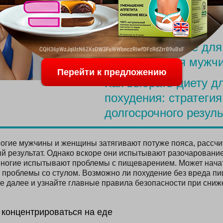
Меню для похудения
родов
Простое питание для
похудения для мужч
Перейти к предложению
Как выбрать диету д
похудения: стратегия
долгосрочного резуль
ногие мужчины и женщины затягивают потуже пояса, рассч
й результат. Однако вскоре они испытывают разочарование,
многие испытывают проблемы с пищеварением. Может начат
 проблемы со стулом. Возможно ли похудение без вреда 
те далее и узнайте главные правила безопасности при сниж
и концентрироваться на еде