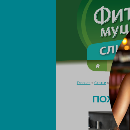
О преп
Главная
»
Статьи
»
Похудение 
ПОХУД