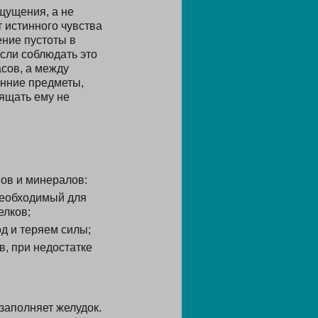
щущения, а не
 истинного чувства
ение пустоты в
Если соблюдать это
сов, а между
онние предметы,
ящать ему не
ов и минералов:
необходимый для
елков;
д и теряем силы;
, при недостатке
 заполняет желудок.