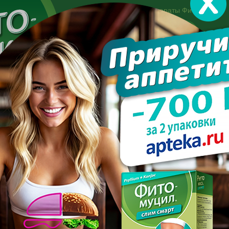
Другие препараты Фитомуцил:
Норм
Холест
Консультация специалиста:
+7 495 744-06-27
Made in the UK
арате
Усиль эффект
Полезно знать
Вопрос-отве
без вреда пищеварению
ЕНИЕ БЕЗ ВРЕДА ПИЩЕВ
ПОСЛЕДНИЕ С