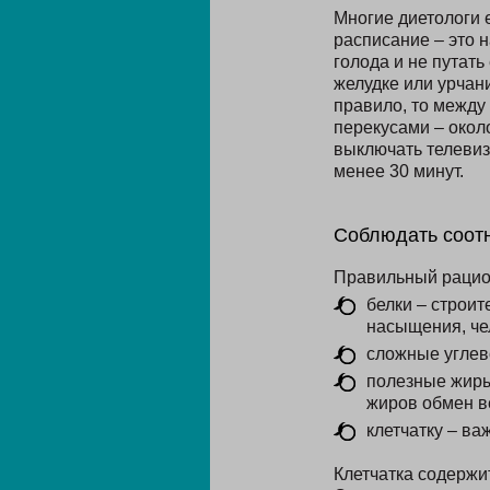
Многие диетологи 
расписание – это 
голода и не путат
желудке или урчан
правило, то между
перекусами – окол
выключать телевиз
менее 30 минут.
Соблюдать соот
Правильный рацион
белки – строи
насыщения, че
сложные углево
полезные жиры
жиров обмен в
клетчатку – в
Клетчатка содержит