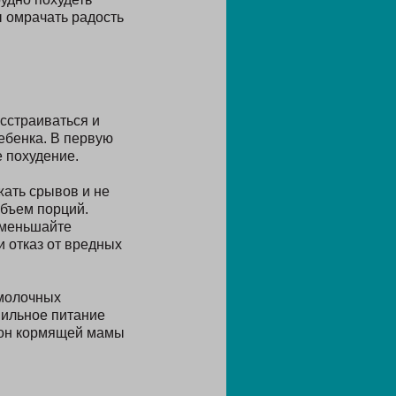
ы омрачать радость
сстраиваться и
ебенка. В первую
 похудение.
ать срывов и не
объем порций.
уменьшайте
и отказ от вредных
омолочных
вильное питание
ион кормящей мамы