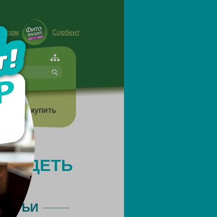
енорм
Сорбент
форте
т
Где купить
ОХУДЕТЬ
ТАТЬИ