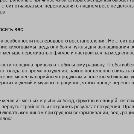
е стоит отчаиваться: переживания о лишнем весе не должн
ша.
осить вес
и особенности послеродового восстановления. Не стоит ра
шние килограммы, ведь они были нужны для вынашивания р
т меньше переживать о фигуре и настроиться на медленное
ости женщина привыкла к обильному рациону. Чтобы избеж
ого голода во время похудения, важно постепенно снижать 
чтение менее калорийным продуктам и полезным блюдам, 
ерских изделий и мучного в рационе, чтобы проще перенест
 меню из мясных и рыбных блюд, фруктов и овощей, кисл
 вернуть стройность и сохранить результат похудения. Пра
облюдать женщинам при грудном вскармливании, ведь рац
олока.