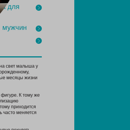
ка для
 мужчин
на свет малыша у
ворожденному,
вые месяцы жизни
фигуре. К тому же
ализацию
этому приходится
ь часто меняется
удно похудеть