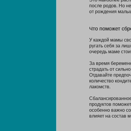
после родов. Но н
от рождения малы
Что поможет сбр
У каждой мамы сво
ругать себя за ли
очередь маме стои
За время беременн
страдать от сильн
Отдавайте предпо
количество кондит
лакомств.
Сбалансированное
продуктов поможет
особенно важно с
влияет на состав м