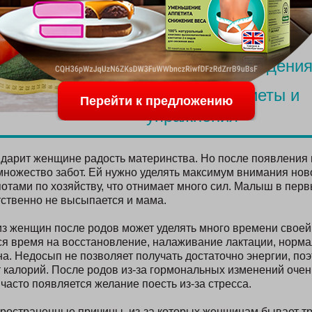
Чем полезна клетчат
удержания веса
Проблемы похудения
Похудение: диеты и
Перейти к предложению
упражнения
дарит женщине радость материнства. Но после появления 
ножество забот. Ей нужно уделять максимум внимания но
потами по хозяйству, что отнимает много сил. Малыш в пер
тственно не высыпается и мама.
из женщин после родов может уделять много времени своей 
ся время на восстановление, налаживание лактации, норм
а. Недосып не позволяет получать достаточно энергии, по
т калорий. После родов из-за гормональных изменений очен
часто появляется желание поесть из-за стресса.
ространенные причины, из-за которых женщинам бывает тр