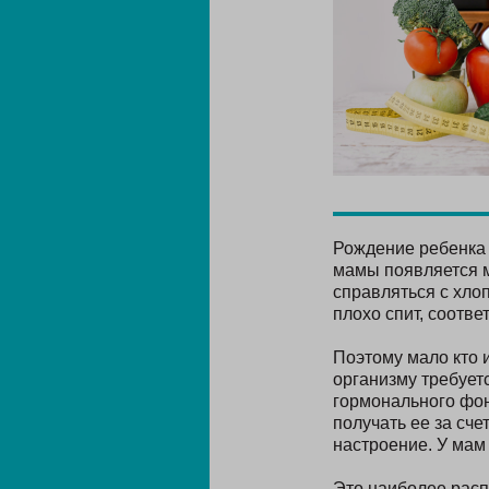
Рождение ребенка 
мамы появляется м
справляться с хло
плохо спит, соотве
Поэтому мало кто 
организму требует
гормонального фон
получать ее за сче
настроение. У мам 
Это наиболее расп