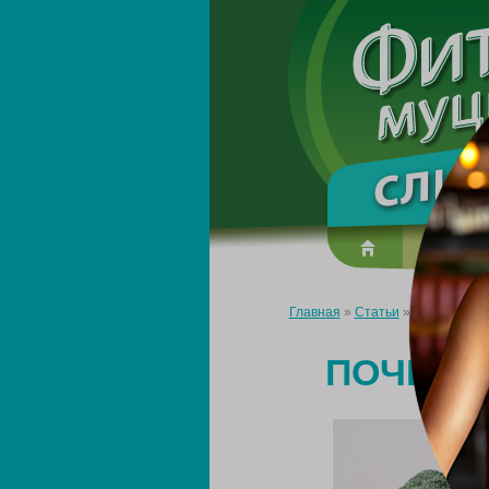
О преп
Главная
»
Статьи
»
Почему посл
ПОЧЕМУ