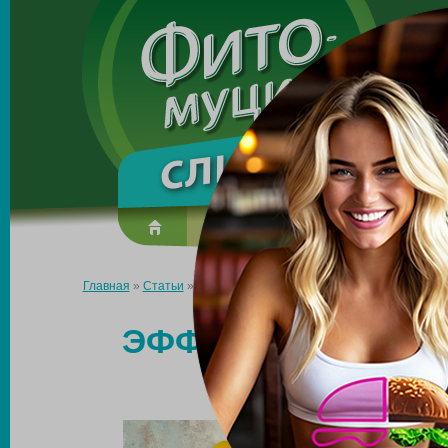
Made in the UK
О препарате
Усиль эффект
Главная
»
Статьи
»
Эффективное натуральное средство для п
ЭФФЕКТИВНОЕ НА
ДЛЯ 