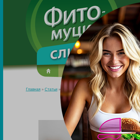
Made in the UK
О препарате
Усиль эффект
Главная
»
Статьи
»
Снижение веса после родов
СНИЖЕНИЕ В