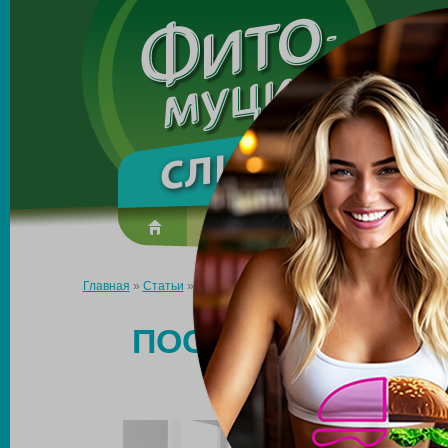
Made in the UK
О препарате
Усиль эффект
Главная
»
Статьи
»
После родов прошло 5 месяцев: как похуде
ПОСЛЕ РОДОВ ПР
ПО