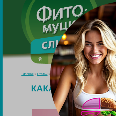
Made in the UK
О препарате
Усиль эффект
Главная
»
Статьи
»
Какая еда ускоряет борьбу с лишним весом
КАКАЯ ЕДА УСКОР