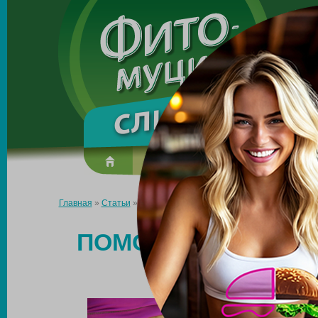
Made in the UK
О препарате
Усиль эффект
Главная
»
Статьи
»
Помощь глюкоманнана при снижении веса
ПОМОЩЬ ГЛЮКОМА