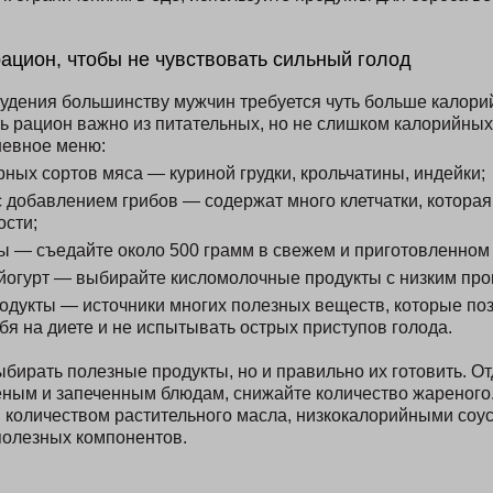
рацион, чтобы не чувствовать сильный голод
удения большинству мужчин требуется чуть больше калори
ь рацион важно из питательных, но не слишком калорийных
невное меню:
ных сортов мяса — куриной грудки, крольчатины, индейки;
с добавлением грибов — содержат много клетчатки, которая
сти;
ы — съедайте около 500 грамм в свежем и приготовленном 
, йогурт — выбирайте кисломолочные продукты с низким пр
одукты — источники многих полезных веществ, которые по
бя на диете и не испытывать острых приступов голода.
ыбирать полезные продукты, но и правильно их готовить. О
ным и запеченным блюдам, снижайте количество жареного
количеством растительного масла, низкокалорийными соу
полезных компонентов.