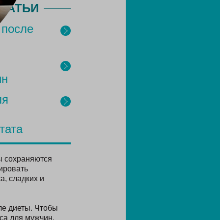
ТАТЬИ
 после
ин
ля
тата
ы сохраняются
ировать
а, сладких и
ле диеты. Чтобы
са для мужчин.