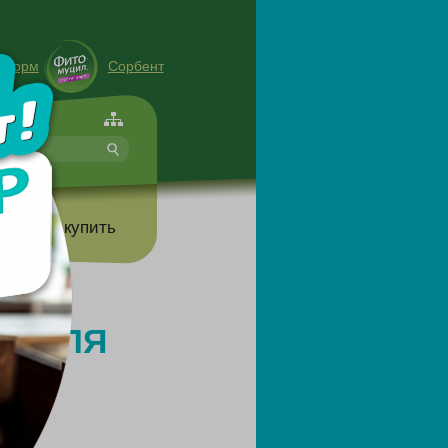
енорм
Сорбент
форте
т
Где купить
Ы ДЛЯ