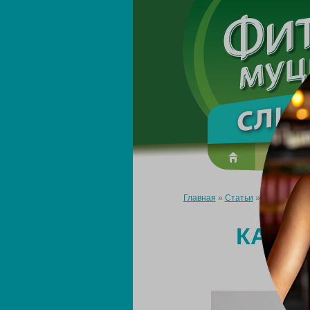
О преп
Главная
»
Статьи
»
Какие проду
КАКИ