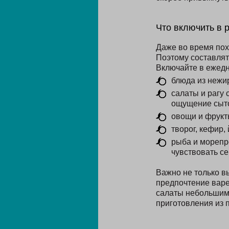
Что включить в 
Даже во время пох
Поэтому составлят
Включайте в ежед
блюда из нежир
салаты и рагу 
ощущение сыто
овощи и фрукт
творог, кефир
рыба и морепр
чувствовать се
Важно не только в
предпочтение варе
салаты небольшим 
приготовления из 