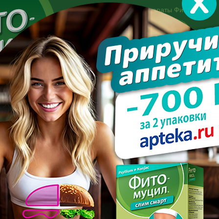
Другие препараты Фитомуцил:
Норм
Холест
Консультация специалиста:
+7 495 744-06-27
Made in the UK
арате
Усиль эффект
Полезно знать
Вопрос-отве
кты эффективны для сброса веса у мужчин
Е ПРОДУКТЫ ЭФФЕКТИВН
СБРОСА ВЕСА У МУЖЧИН