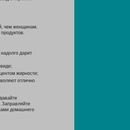
й, чем женщинам.
 продуктов.
 надолго дарит
виде;
оцентом жирности;
зволяют отлично
тдавайте
. Заправляйте
сами домашнего