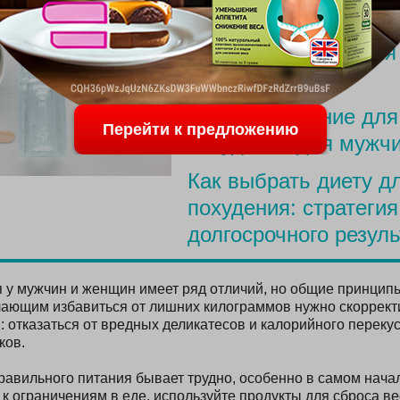
ПОСЛЕДНИЕ С
Меню для похудения
родов
Простое питание для
Перейти к предложению
похудения для мужч
Как выбрать диету д
похудения: стратегия
долгосрочного резуль
 у мужчин и женщин имеет ряд отличий, но общие принцип
ающим избавиться от лишних килограммов нужно скоррект
 отказаться от вредных деликатесов и калорийного перекус
ков.
авильного питания бывает трудно, особенно в самом нача
 к ограничениям в еде, используйте продукты для сброса ве