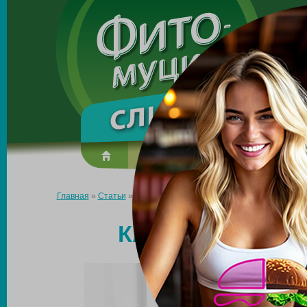
Made in the UK
О препарате
Усиль эффект
Главная
»
Статьи
»
Как снизить аппетит и похудеть
КАК СНИЗИТЬ А