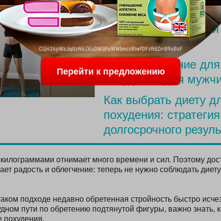
ПОСЛЕДНИЕ С
Меню для похудения
родов
Простое питание для
Перейти к предложению
похудения для мужч
Как выбрать диету д
похудения: стратегия
долгосрочного резуль
килограммами отнимает много времени и сил. Поэтому до
ает радость и облегчение: теперь не нужно соблюдать диету
таком подходе недавно обретенная стройность быстро исчез
удном пути по обретению подтянутой фигуры, важно знать, 
е похудения.