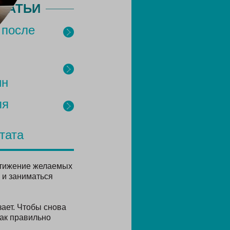
ТАТЬИ
 после
ин
ля
тата
стижение желаемых
 и заниматься
ает. Чтобы снова
как правильно