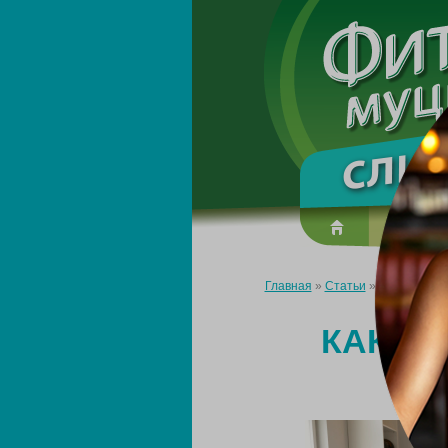
О преп
Главная
»
Статьи
»
Как правиль
КАК П