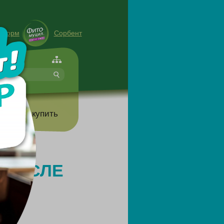
енорм
Сорбент
форте
т
Где купить
 ПОСЛЕ