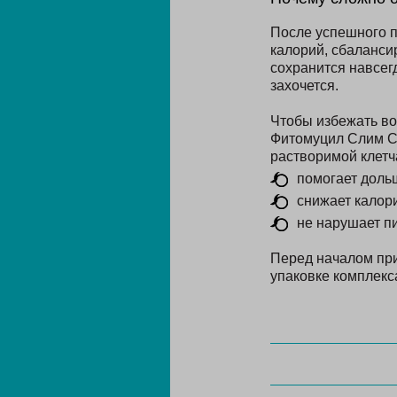
После успешного п
калорий, сбаланси
сохранится навсегд
захочется.
Чтобы избежать во
Фитомуцил Слим См
растворимой клетч
помогает дольш
снижает калор
не нарушает п
Перед началом пр
упаковке комплекс