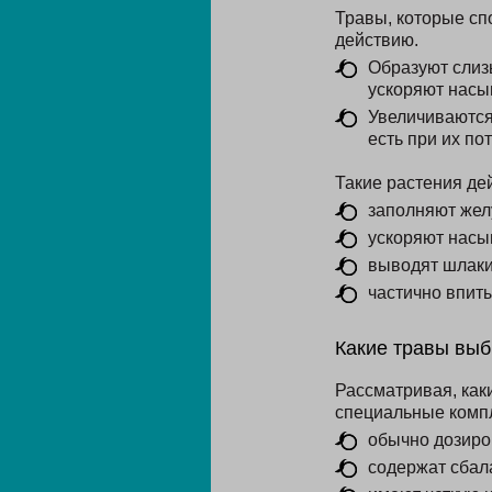
Травы, которые сп
действию.
Образуют слизь
ускоряют насы
Увеличиваются 
есть при их по
Такие растения де
заполняют жел
ускоряют насы
выводят шлаки
частично впит
Какие травы выб
Рассматривая, как
специальные компл
обычно дозиро
содержат сбал