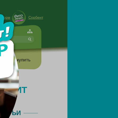
енорм
Сорбент
форте
т
Где купить
ПЕТИТ
ТАТЬИ