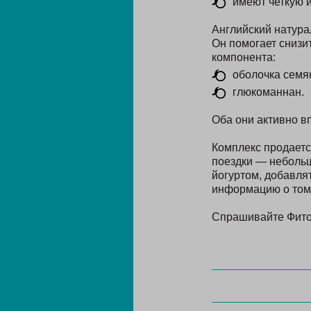
имеют четкую 
Английский натура
Он помогает снизит
компонента:
оболочка семя
глюкоманнан.
Оба они активно в
Комплекс продается
поездки — небольш
йогуртом, добавлят
информацию о том
Спрашивайте Фитом