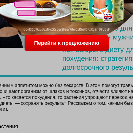
Меню для похудения
родов
Простое питание для
похудения для мужч
Перейти к предложению
Как выбрать диету д
похудения: стратегия
долгосрочного резуль
енным аппетитом можно без лекарств. В этом помогут трав
очищают организм от шлаков и токсинов, отчасти влияют н
 Что касается похудения, то растения упрощают переход на
диеты — сохранять результат. Расскажем о том, какими бы
тит.
астения