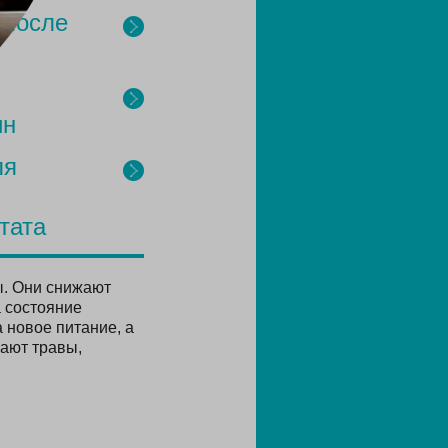
 после
ин
ля
тата
ы. Они снижают
а состояние
 новое питание, а
вают травы,