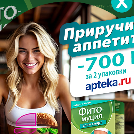
Другие препараты Фитомуцил:
Норм
Холест
Консультация специалиста:
+7 495 744-06-27
Made in the UK
арате
Усиль эффект
Полезно знать
Вопрос-отве
 подавляют аппетит
Е ТРАВЫ ПОДАВЛЯЮТ АП
ПОСЛЕДНИЕ С