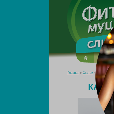
О преп
Главная
»
Статьи
»
Какие травы
КАКИ