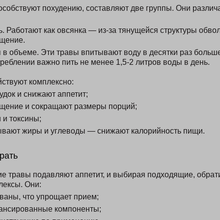
особствуют похудению, составляют две группы. Они различ
. Работают как овсянка — из-за тянущейся структуры обво
щение.
в объеме. Эти травы впитывают воду в десятки раз больше
треблении важно пить не менее 1,5-2 литров воды в день.
йствуют комплексно:
удок и снижают аппетит;
щение и сокращают размеры порций;
 и токсины;
ывают жиры и углеводы — снижают калорийность пищи.
рать
ие травы подавляют аппетит, и выбирая подходящие, обрат
ексы. Они:
ваны, что упрощает прием;
ансированные компоненты;