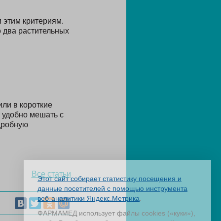
 этим критериям.
о два растительных
или в короткие
 удобно мешать с
одробную
Все статьи
Этот сайт собирает статистику посещения и
данные посетителей с помощью инструмента
веб-аналитики Яндекс.Метрика
.
ФАРМАМЕД использует файлы cookies («куки»),