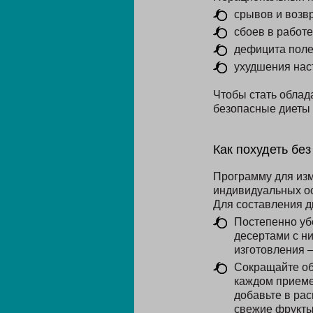
срывов и возв
сбоев в работ
дефицита поле
ухудшения нас
Чтобы стать облад
безопасные диеты 
Как похудеть бе
Программу для изм
индивидуальных о
Для составления д
Постепенно уб
десертами с н
изготовления 
Сокращайте об
каждом приеме 
добавьте в рас
свежие фрукты