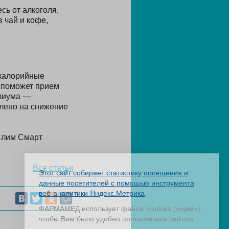
сь от алкоголя,
 чай и кофе,
 калорийные
 поможет прием
ллиума —
лено на снижение
Слим Смарт
Все статьи
Этот сайт собирает статистику посещения и
данные посетителей с помощью инструмента
веб-аналитики Яндекс.Метрика
.
ФАРМАМЕД использует файлы cookies («куки»),
чтобы Вам было удобно пользоваться сайтом