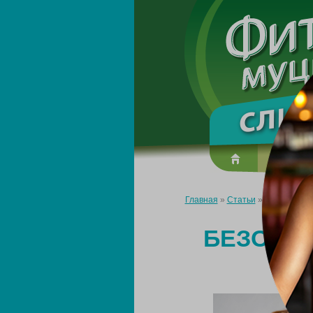
О преп
Главная
»
Статьи
»
Безопасная 
БЕЗОПАС