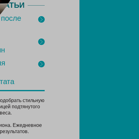
ТАТЬИ
 после
ин
ля
тата
одобрать стильную
ицей подтянутого
веса.
циона. Ежедневное
результатов.