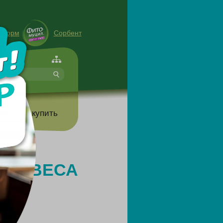
енорм
Сорбент
форте
т
Где купить
НИЯ ВЕСА