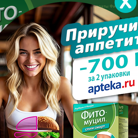
Другие препараты Фитомуцил:
Норм
Холест
Консультация специалиста:
+7 495 744-06-27
Made in the UK
арате
Усиль эффект
Полезно знать
Вопрос-отве
диета для снижения веса для женщин
НАЯ ДИЕТА ДЛЯ СНИЖЕ
ДЛЯ ЖЕНЩИН