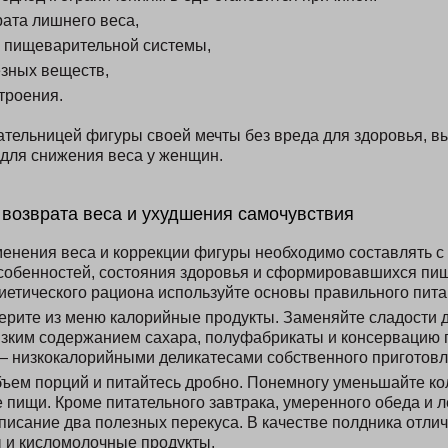
рата лишнего веса,
е пищеварительной системы,
зных веществ,
троения.
ательницей фигуры своей мечты без вреда для здоровья, в
для снижения веса у женщин.
з возврата веса и ухудшения самочувствия
енения веса и коррекции фигуры необходимо составлять с
собенностей, состояния здоровья и сформировавшихся пи
иетического рациона используйте основы правильного пита
ерите из меню калорийные продукты. Заменяйте сладости
изким содержанием сахара, полуфабрикаты и консервацию
— низкокалорийными деликатесами собственного приготовл
ъем порций и питайтесь дробно. Понемногу уменьшайте ко
пищи. Кроме питательного завтрака, умеренного обеда и л
писание два полезных перекуса. В качестве полдника отли
 и кисломолочные продукты.