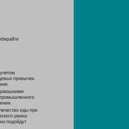
ыбирайте
 учетом
щевых привычек.
ния.
 домашними
 промышленного
ения.
личество еды при
егкого ужина
чно подойдут