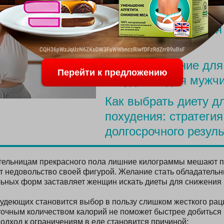
ПОСЛЕДНИЕ С
Меню для похудения
родов
Простое питание для
Перейти к предложению
похудения для мужч
Как выбрать диету д
похудения: стратегия
долгосрочного резуль
тельницам прекрасного пола лишние килограммы мешают п
 недовольство своей фигурой. Желание стать обладательн
льных форм заставляет женщин искать диеты для снижения 
удеющих становится выбор в пользу слишком жесткого ра
точным количеством калорий не поможет быстрее добиться 
дход к ограничениям в еде становится причиной: