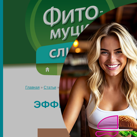
Made in the UK
О препарате
Усиль эффект
Главная
»
Статьи
»
Эффективное средство для снижения веса
ЭФФЕКТИВНОЕ СР
ВЕСА 