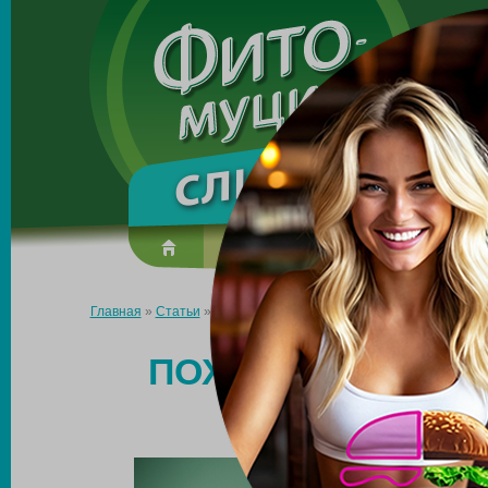
Made in the UK
О препарате
Усиль эффект
Главная
»
Статьи
»
Похудеть перед Новым годом — это реальн
ПОХУДЕТЬ ПЕРЕД
РЕ