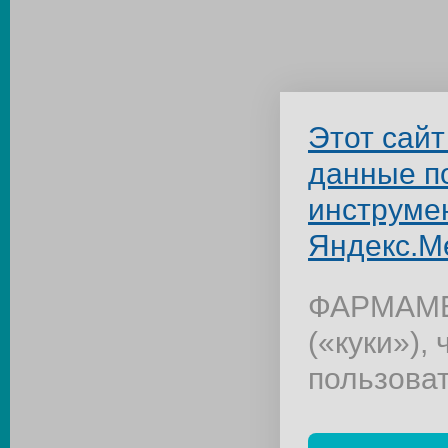
Этот сайт
данные п
инструме
Яндекс.М
ФАРМАМЕД
(«куки»),
пользова