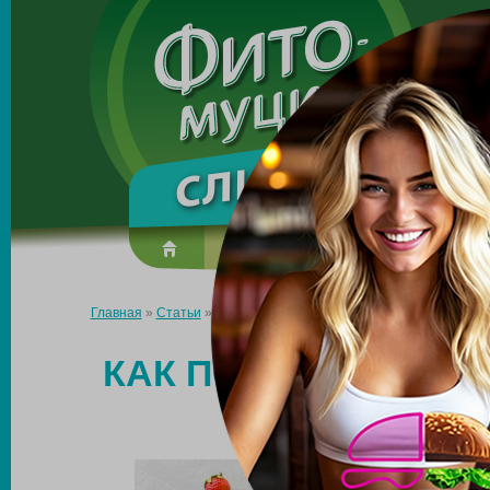
Made in the UK
О препарате
Усиль эффект
Главная
»
Статьи
»
Как помогают препараты с псиллиумом при
КАК ПОМОГАЮТ ПР
ПРИ ПОХУДЕ