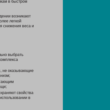
лкам в быстром
удении возникают
олее легкой
я снижения веса и
льно выбрать
комплекса
ы, не оказывающие
низм;
огающим
ищи;
охраняют свойства
использовании в