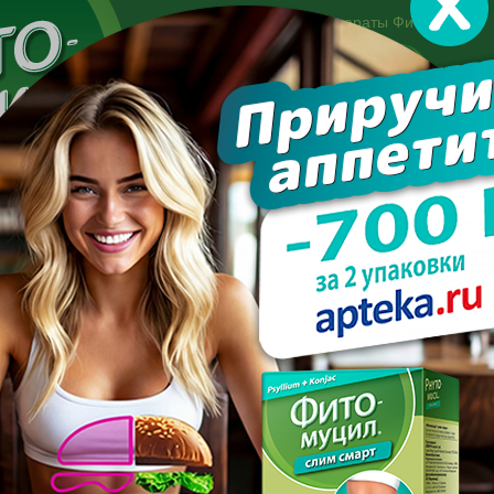
Другие препараты Фитомуцил:
Норм
Холест
Консультация специалиста:
+7 495 744-06-27
Made in the UK
арате
Усиль эффект
Полезно знать
Вопрос-отве
 натуральное средство для снижения веса и аппетита
НОЕ НАТУРАЛЬНОЕ СРЕ
НИЖЕНИЯ ВЕСА И АППЕТИ