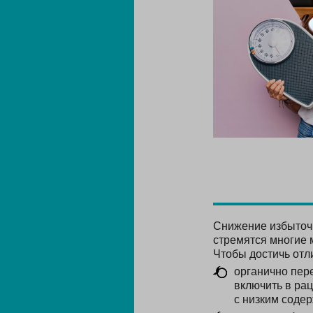
Снижение избыточн
стремятся многие 
Чтобы достичь отл
органично пере
включить в ра
с низким соде