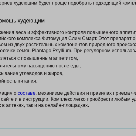
териев худеющим будет проще подобрать подходящий компл
помощь худеющим
жения веса и эффективного контроля повышенного аппети
ийского комплекса Фитомуцил Слим Смарт. Этот препарат о
ом из двух растительных компонентов природного происх
олочки семян Plantago Psyllium. При регулярном использов
вляться с повышенным аппетитом,
длительному насыщению после еды,
сывание углеводов и жиров,
ийность питания.
мация о
составе
, механизме действия и правилах приема 
 сайте и в инструкции. Комплекс легко приобрести любым 
 в аптеках, так и на онлайн-площадках.