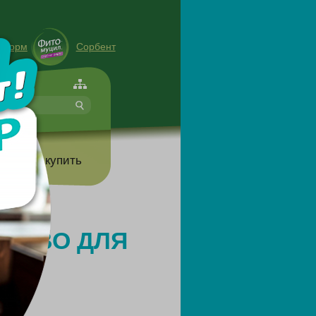
енорм
Сорбент
форте
т
Где купить
ДСТВО ДЛЯ
ТА