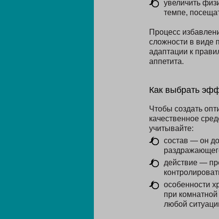
увеличить физ
темпе, посеща
Процесс избавлени
сложности в виде 
адаптации к прави
аппетита.
Как выбрать эф
Чтобы создать опт
качественное сред
учитывайте:
состав — он д
раздражающего
действие — пр
контролироват
особенности х
при комнатной
любой ситуаци