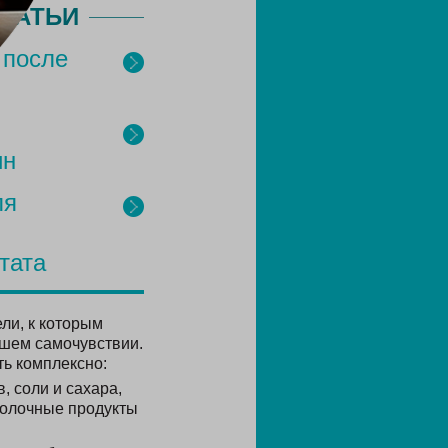
ТАТЬИ
 после
ин
ля
тата
ли, к которым
ошем самочувствии.
ть комплексно:
, соли и сахара,
молочные продукты