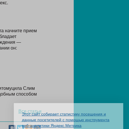
екс.
та начните прием
бладает
ождения —
ании он:
Фитомуцила Слим
удобным способом
Все статьи
Этот сайт собирает статистику посещения и
данные посетителей с помощью инструмента
веб-аналитики Яндекс.Метрика
.