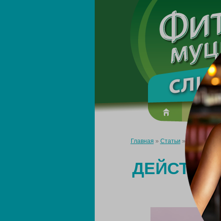
О преп
Главная
»
Статьи
»
Действенное
ДЕЙСТВЕН
С