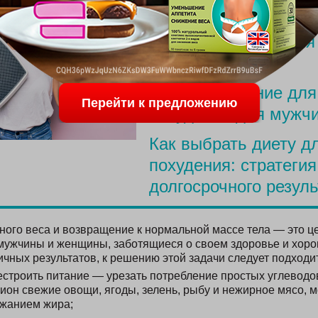
ПОСЛЕДНИЕ С
Меню для похудения
родов
Простое питание для
Перейти к предложению
похудения для мужч
Как выбрать диету д
похудения: стратегия
долгосрочного резуль
ого веса и возвращение к нормальной массе тела — это це
мужчины и женщины, заботящиеся о своем здоровье и хор
ичных результатов, к решению этой задачи следует подходи
строить питание — урезать потребление простых углеводов
цион свежие овощи, ягоды, зелень, рыбу и нежирное мясо, 
ржанием жира;