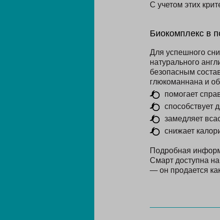
С учетом этих кри
Биокомплекс в 
Для успешного сни
натурального англ
безопасным состав
глюкоманнана и об
помогает спра
способствует 
замедляет вса
снижает калор
Подробная инфор
Смарт доступна на
— он продается как