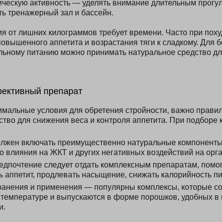
ическую активность — уделять внимание длительным прогу
ть тренажерный зал и бассейн.
я от лишних килограммов требует времени. Часто при пох
повышенного аппетита и возрастания тяги к сладкому. Для б
льному питанию можно принимать натуральное средство дл
фективный препарат
имальные условия для обретения стройности, важно прави
ство для снижения веса и контроля аппетита. При подборе 
олжен включать преимущественно натуральные компонент
 влияния на ЖКТ и других негативных воздействий на орга
едпочтение следует отдать комплексным препаратам, пом
ь аппетит, продлевать насыщение, снижать калорийность п
ранения и применения — популярны комплексы, которые с
 температуре и выпускаются в форме порошков, удобных в 
и.