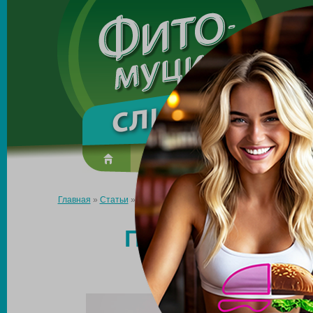
Made in the UK
О препарате
Усиль эффект
Главная
»
Статьи
»
Продукты для снижения веса и аппетита
ПРОДУКТЫ ДЛЯ
АП