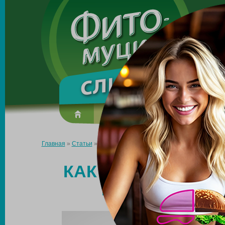
Made in the UK
О препарате
Усиль эффект
Главная
»
Статьи
»
Как наладить пищеварение и работу кишеч
КАК НАЛАДИТЬ П
КИШЕЧНИКА: