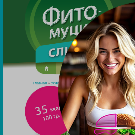
Made in the UK
О препарате
Усиль эффект
Главная
»
Усиль эффект
»
Первые блюда
»
Гречневый суп
Г