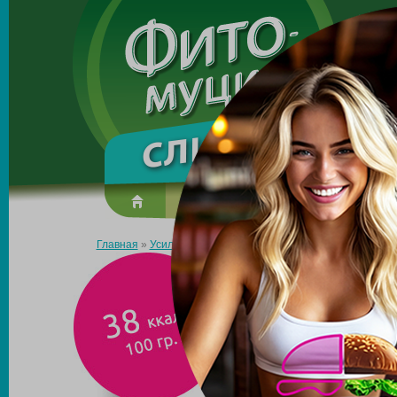
Made in the UK
О препарате
Усиль эффект
Главная
»
Усиль эффект
»
Первые блюда
»
Рассольник пит
Р