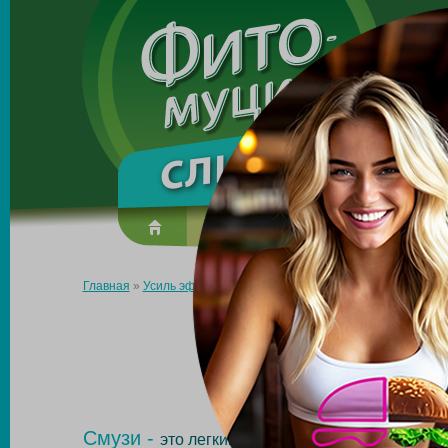
Made in the UK
О препарате
Усиль эффект
Главная
»
Усиль эффект
»
Смузи
СМУЗИ С ФИТО
УСКОРЯЮТ
Смузи -
это легкий прохладительный напиток, 