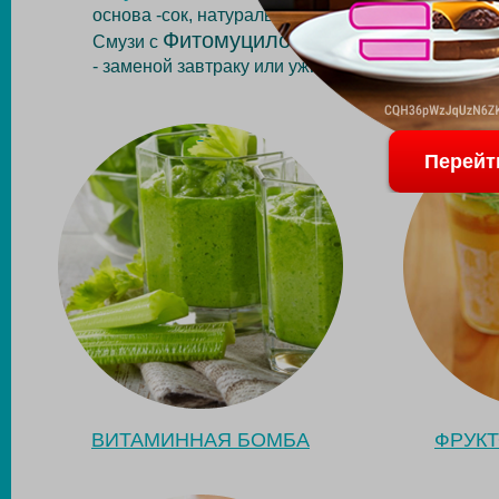
основа -сок, натуральный йогурт или другой кис
Фитомуцилом Слим Смарт
Смузи с
могут 
- заменой завтраку или ужину.
Перейт
ВИТАМИННАЯ БОМБА
ФРУК