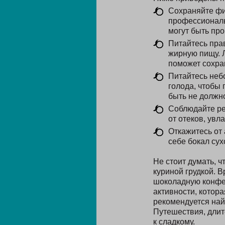
Сохраняйте физ
профессиональ
могут быть про
Питайтесь прав
жирную пищу. 
поможет сохран
Питайтесь небо
голода, чтобы 
быть не должн
Соблюдайте ре
от отеков, увл
Откажитесь от 
себе бокал сух
Не стоит думать, 
куриной грудкой. 
шоколадную конфет
активности, котор
рекомендуется найт
Путешествия, длите
к сладкому.