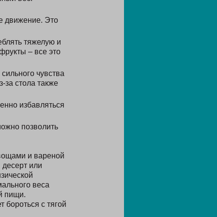
е движение. Это
еблять тяжелую и
фрукты – все это
 сильного чувства
-за стола также
менно избавляться
 можно позволить
овощами и вареной
 десерт или
изической
мального веса
й пищи.
т бороться с тягой