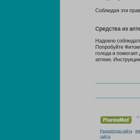
Соблюдая эти прав
Средства из апт
Надоело соблюдать
Попробуйте Фитому
голода и помогает
аптеке. Инструкци
©
Разработка сайта
-
In
сайта