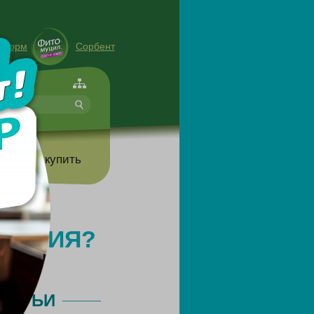
енорм
Сорбент
форте
т
Где купить
ОДАНИЯ?
ТАТЬИ