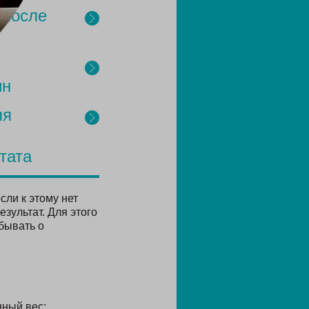
 после
ин
ля
тата
сли к этому нет
зультат. Для этого
бывать о
ный вес: