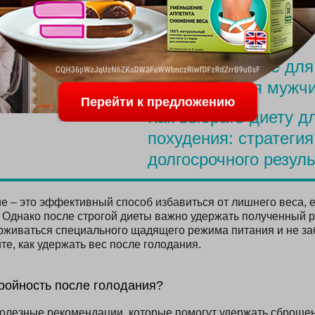
Меню для похудения
родов
Простое питание для
похудения для мужч
Перейти к предложению
Как выбрать диету д
похудения: стратегия
долгосрочного резуль
е – это эффективный способ избавиться от лишнего веса, е
 Однако после строгой диеты важно удержать полученный ре
живаться специального щадящего режима питания и не за
те, как удержать вес после голодания.
тройность после голодания?
лезные рекомендации, которые помогут удержать сброшен