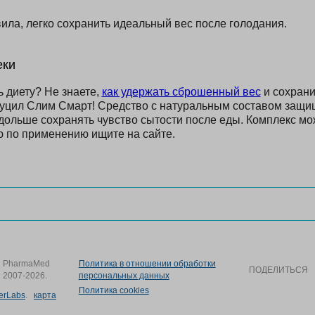
ила, легко сохранить идеальный вес после голодания.
еки
 диету? Не знаете,
как удержать сброшенный вес
и сохрани
цил Слим Смарт! Средство с натуральным составом защищ
 дольше сохранять чувство сытости после еды. Комплекс мо
ю по применению ищите на сайте.
PharmaMed
Политика в отношении обработки
ПОДЕЛИТЬСЯ
2007-2026.
персональных данных
Политика cookies
terLabs
.
карта