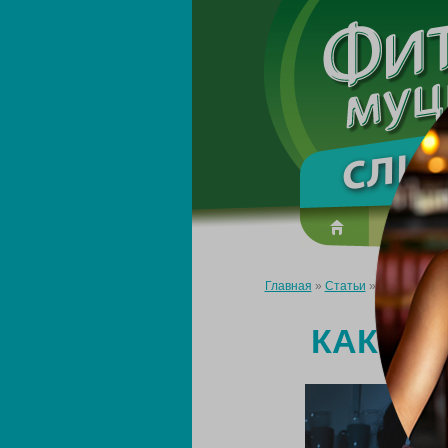
О преп
Главная
»
Статьи
»
Как удержат
КАК УД