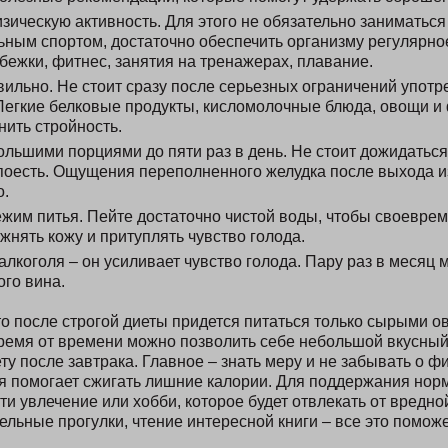
ическую активность. Для этого не обязательно заниматься
ным спортом, достаточно обеспечить организму регулярно
бежки, фитнес, занятия на тренажерах, плавание.
ильно. Не стоит сразу после серьезных ограничений употр
Легкие белковые продукты, кисломолочные блюда, овощи и 
ить стройность.
льшими порциями до пяти раз в день. Не стоит дожидаться
поесть. Ощущения переполненного желудка после выхода из
о.
жим питья. Пейте достаточно чистой воды, чтобы своевре
ажнять кожу и притуплять чувство голода.
алкоголя – он усиливает чувство голода. Пару раз в месяц
ого вина.
что после строгой диеты придется питаться только сырыми 
Время от времени можно позволить себе небольшой вкусный
у после завтрака. Главное – знать меру и не забывать о ф
ая помогает сжигать лишние калории. Для поддержания нор
и увлечение или хобби, которое будет отвлекать от вредно
льные прогулки, чтение интересной книги – все это поможе