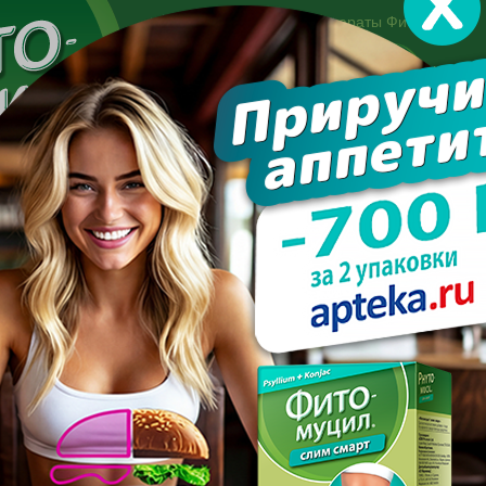
Другие препараты Фитомуцил:
Норм
Холест
Консультация специалиста:
+7 495 744-06-27
Made in the UK
арате
Усиль эффект
Полезно знать
Вопрос-отве
ь вес после голодания?
ЕРЖАТЬ ВЕС ПОСЛЕ ГОЛ
ПОСЛЕДНИЕ С