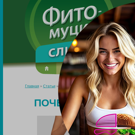
Made in the UK
О препарате
Усиль эффект
Главная
»
Статьи
»
Почему не уходит жир с низа живота?
ПОЧЕМУ НЕ УХОДИ