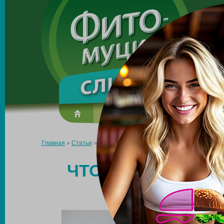
Made in the UK
О препарате
Усиль эффект
Главная
»
Статьи
»
Что делать, если при похудении вес приба
ЧТО ДЕЛАТЬ, ЕС
ПРИ