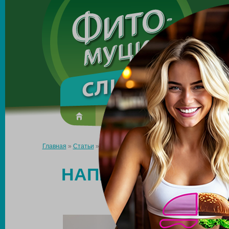
Made in the UK
О препарате
Усиль эффект
Главная
»
Статьи
»
Напитки, уменьшающие аппетит: что помож
НАПИТКИ, УМЕНЬ
ПОМОЖЕ