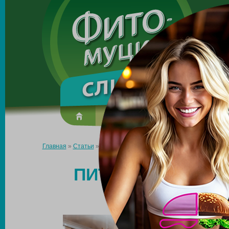
Made in the UK
О препарате
Усиль эффект
Главная
»
Статьи
»
Питание для стройности: что есть, чтобы с
ПИТАНИЕ ДЛЯ СТ
ЧТОБЫ СОХ