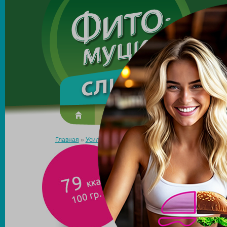
Made in the UK
О препарате
Усиль эффект
Главная
»
Усиль эффект
»
Вторые блюда
»
РЫБА ЗАПЕЧЕН